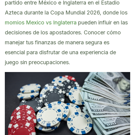
partido entre México e Inglaterra en el Estadio
Azteca durante la Copa Mundial 2026, donde los
momios Mexico vs Inglaterra
pueden influir en las
decisiones de los apostadores. Conocer cómo
manejar tus finanzas de manera segura es
esencial para disfrutar de una experiencia de
juego sin preocupaciones.