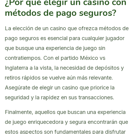
¿Por qué elegir un casino con
métodos de pago seguros?
La elección de un casino que ofrezca métodos de
pago seguros es esencial para cualquier jugador
que busque una experiencia de juego sin
contratiempos. Con el partido México vs
Inglaterra a la vista, la necesidad de depósitos y
retiros rápidos se vuelve aún más relevante.
Asegúrate de elegir un casino que priorice la
seguridad y la rapidez en sus transacciones.
Finalmente, aquellos que buscan una experiencia
de juego enriquecedora y segura encontrarán que
estos aspectos son fundamentales para disfrutar