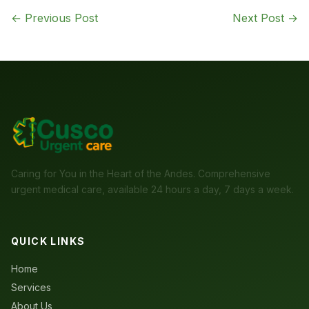
← Previous Post
Next Post →
Caring for You in the Heart of the Andes. Comprehensive
urgent medical care, available 24 hours a day, 7 days a week.
QUICK LINKS
Home
Services
About Us