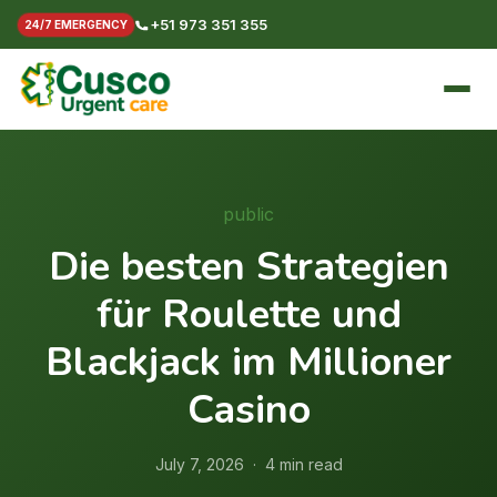
+51 973 351 355
24/7 EMERGENCY
public
Die besten Strategien
für Roulette und
Blackjack im Millioner
Casino
July 7, 2026 · 4 min read