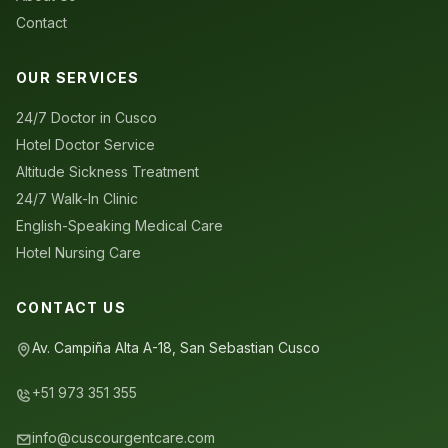
Contact
OUR SERVICES
24/7 Doctor in Cusco
Hotel Doctor Service
Altitude Sickness Treatment
24/7 Walk-In Clinic
English-Speaking Medical Care
Hotel Nursing Care
CONTACT US
Av. Campiña Alta A-18, San Sebastian Cusco
+51 973 351 355
info@cuscourgentcare.com