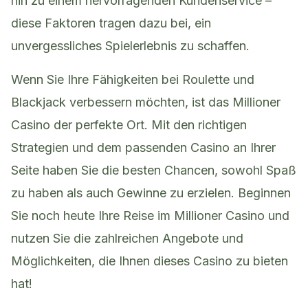
hin zu einem hervorragenden Kundenservice –
diese Faktoren tragen dazu bei, ein
unvergessliches Spielerlebnis zu schaffen.
Wenn Sie Ihre Fähigkeiten bei Roulette und
Blackjack verbessern möchten, ist das Millioner
Casino der perfekte Ort. Mit den richtigen
Strategien und dem passenden Casino an Ihrer
Seite haben Sie die besten Chancen, sowohl Spaß
zu haben als auch Gewinne zu erzielen. Beginnen
Sie noch heute Ihre Reise im Millioner Casino und
nutzen Sie die zahlreichen Angebote und
Möglichkeiten, die Ihnen dieses Casino zu bieten
hat!