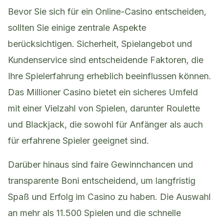
Bevor Sie sich für ein Online-Casino entscheiden,
sollten Sie einige zentrale Aspekte
berücksichtigen. Sicherheit, Spielangebot und
Kundenservice sind entscheidende Faktoren, die
Ihre Spielerfahrung erheblich beeinflussen können.
Das Millioner Casino bietet ein sicheres Umfeld
mit einer Vielzahl von Spielen, darunter Roulette
und Blackjack, die sowohl für Anfänger als auch
für erfahrene Spieler geeignet sind.
Darüber hinaus sind faire Gewinnchancen und
transparente Boni entscheidend, um langfristig
Spaß und Erfolg im Casino zu haben. Die Auswahl
an mehr als 11.500 Spielen und die schnelle