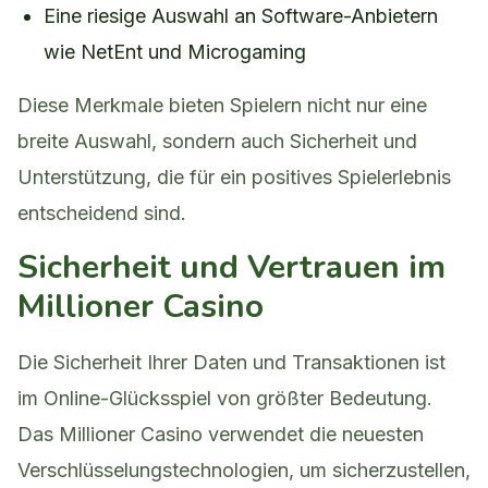
Eine riesige Auswahl an Software-Anbietern
wie NetEnt und Microgaming
Diese Merkmale bieten Spielern nicht nur eine
breite Auswahl, sondern auch Sicherheit und
Unterstützung, die für ein positives Spielerlebnis
entscheidend sind.
Sicherheit und Vertrauen im
Millioner Casino
Die Sicherheit Ihrer Daten und Transaktionen ist
im Online-Glücksspiel von größter Bedeutung.
Das Millioner Casino verwendet die neuesten
Verschlüsselungstechnologien, um sicherzustellen,