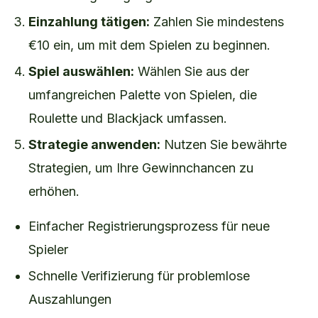
Einzahlung tätigen:
Zahlen Sie mindestens
€10 ein, um mit dem Spielen zu beginnen.
Spiel auswählen:
Wählen Sie aus der
umfangreichen Palette von Spielen, die
Roulette und Blackjack umfassen.
Strategie anwenden:
Nutzen Sie bewährte
Strategien, um Ihre Gewinnchancen zu
erhöhen.
Einfacher Registrierungsprozess für neue
Spieler
Schnelle Verifizierung für problemlose
Auszahlungen