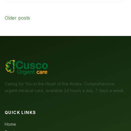
Posts navigation
Older posts
Caring for You in the Heart of the Andes. Comprehensive
urgent medical care, available 24 hours a day, 7 days a week.
QUICK LINKS
Home