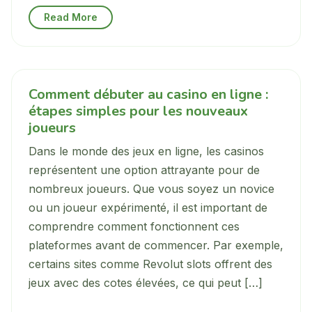
Read More
Comment débuter au casino en ligne :
étapes simples pour les nouveaux
joueurs
Dans le monde des jeux en ligne, les casinos
représentent une option attrayante pour de
nombreux joueurs. Que vous soyez un novice
ou un joueur expérimenté, il est important de
comprendre comment fonctionnent ces
plateformes avant de commencer. Par exemple,
certains sites comme Revolut slots offrent des
jeux avec des cotes élevées, ce qui peut […]