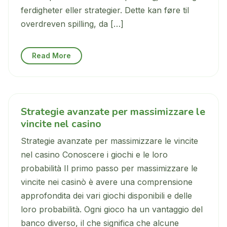
ferdigheter eller strategier. Dette kan føre til
overdreven spilling, da […]
Read More
Strategie avanzate per massimizzare le
vincite nel casino
Strategie avanzate per massimizzare le vincite
nel casino Conoscere i giochi e le loro
probabilità Il primo passo per massimizzare le
vincite nei casinò è avere una comprensione
approfondita dei vari giochi disponibili e delle
loro probabilità. Ogni gioco ha un vantaggio del
banco diverso, il che significa che alcune