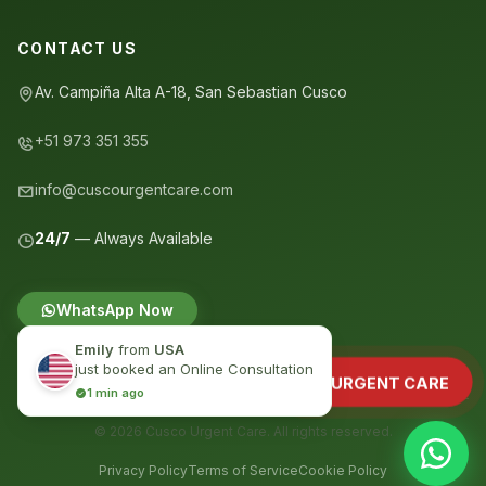
CONTACT US
Av. Campiña Alta A-18, San Sebastian Cusco
+51 973 351 355
info@cuscourgentcare.com
Cusco Urgent Care
🏥
Typically replies instantly
24/7
— Always Available
WhatsApp Now
Emily
from
USA
just booked an Online Consultation
URGENT CARE
1 min ago
© 2026 Cusco Urgent Care. All rights reserved.
Privacy Policy
Terms of Service
Cookie Policy