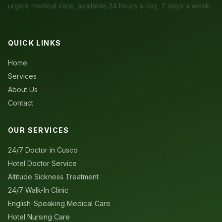
urgent medical care, available 24 hours a day, 7 days a week.
+1
Message / Symptoms
*
QUICK LINKS
Home
Services
About Us
Send Alert via WhatsApp
Contact
OUR SERVICES
24/7 Doctor in Cusco
Hotel Doctor Service
Altitude Sickness Treatment
24/7 Walk-In Clinic
English-Speaking Medical Care
Hotel Nursing Care