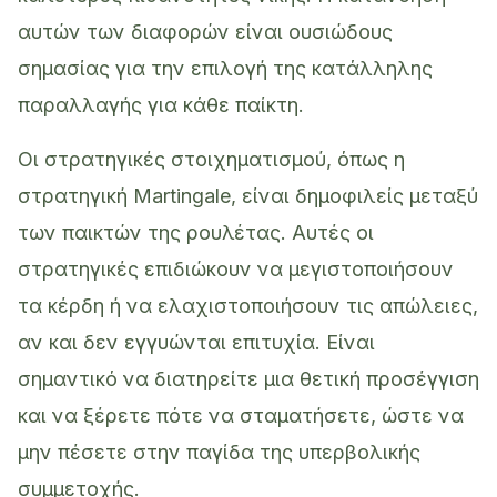
αυτών των διαφορών είναι ουσιώδους
σημασίας για την επιλογή της κατάλληλης
παραλλαγής για κάθε παίκτη.
Οι στρατηγικές στοιχηματισμού, όπως η
στρατηγική Martingale, είναι δημοφιλείς μεταξύ
των παικτών της ρουλέτας. Αυτές οι
στρατηγικές επιδιώκουν να μεγιστοποιήσουν
τα κέρδη ή να ελαχιστοποιήσουν τις απώλειες,
αν και δεν εγγυώνται επιτυχία. Είναι
σημαντικό να διατηρείτε μια θετική προσέγγιση
και να ξέρετε πότε να σταματήσετε, ώστε να
μην πέσετε στην παγίδα της υπερβολικής
συμμετοχής.