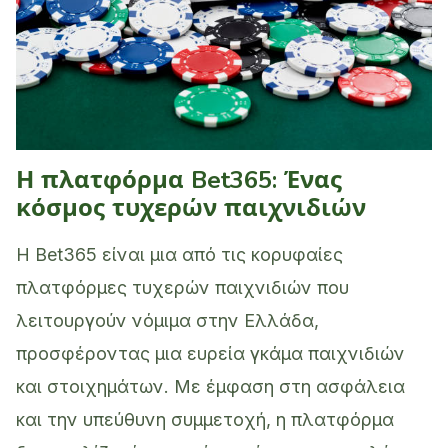
Η πλατφόρμα Bet365: Ένας
κόσμος τυχερών παιχνιδιών
Η Bet365 είναι μια από τις κορυφαίες
πλατφόρμες τυχερών παιχνιδιών που
λειτουργούν νόμιμα στην Ελλάδα,
προσφέροντας μια ευρεία γκάμα παιχνιδιών
και στοιχημάτων. Με έμφαση στη ασφάλεια
και την υπεύθυνη συμμετοχή, η πλατφόρμα