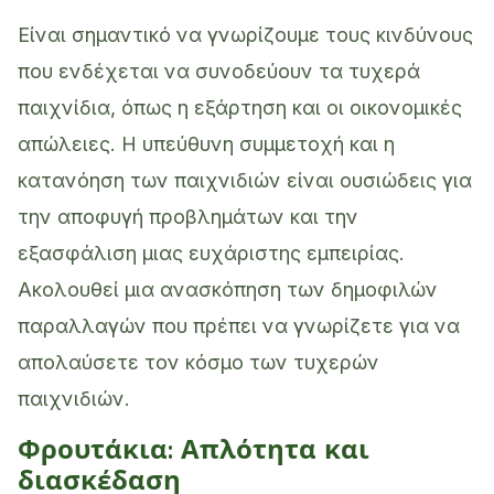
Είναι σημαντικό να γνωρίζουμε τους κινδύνους
που ενδέχεται να συνοδεύουν τα τυχερά
παιχνίδια, όπως η εξάρτηση και οι οικονομικές
απώλειες. Η υπεύθυνη συμμετοχή και η
κατανόηση των παιχνιδιών είναι ουσιώδεις για
την αποφυγή προβλημάτων και την
εξασφάλιση μιας ευχάριστης εμπειρίας.
Ακολουθεί μια ανασκόπηση των δημοφιλών
παραλλαγών που πρέπει να γνωρίζετε για να
απολαύσετε τον κόσμο των τυχερών
παιχνιδιών.
Φρουτάκια: Απλότητα και
διασκέδαση