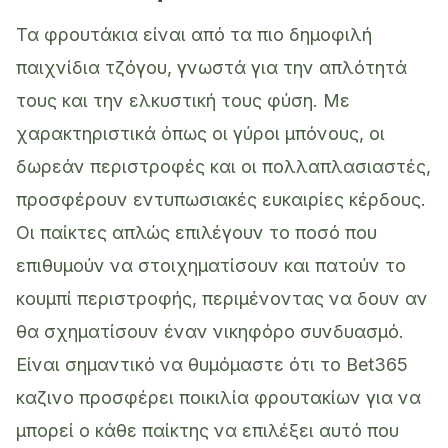
Τα φρουτάκια είναι από τα πιο δημοφιλή
παιχνίδια τζόγου, γνωστά για την απλότητά
τους και την ελκυστική τους φύση. Με
χαρακτηριστικά όπως οι γύροι μπόνους, οι
δωρεάν περιστροφές και οι πολλαπλασιαστές,
προσφέρουν εντυπωσιακές ευκαιρίες κέρδους.
Οι παίκτες απλώς επιλέγουν το ποσό που
επιθυμούν να στοιχηματίσουν και πατούν το
κουμπί περιστροφής, περιμένοντας να δουν αν
θα σχηματίσουν έναν νικηφόρο συνδυασμό.
Είναι σημαντικό να θυμόμαστε ότι το Bet365
καζινο προσφέρει ποικιλία φρουτακίων για να
μπορεί ο κάθε παίκτης να επιλέξει αυτό που