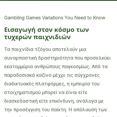
Gambling Games Variations You Need to Know
Εισαγωγή στον κόσμο των
τυχερών παιχνιδιών
Τα παιχνίδια τζόγου αποτελούν μια
συναρπαστική δραστηριότητα που προσελκύει
εκατομμύρια ανθρώπους παγκοσμίως. Από τα
παραδοσιακά καζίνο μέχρι τις σύγχρονες
διαδικτυακές πλατφόρμες, η εμπειρία του
στοιχηματισμού μπορεί να είναι είτε
διασκεδαστική είτε επικίνδυνη, ανάλογα με
την προσέγγιση του παίκτη. Η απόλαυση των