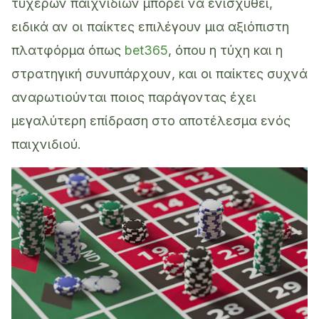
τυχερών παιχνιδιών μπορεί να ενισχυθεί,
ειδικά αν οι παίκτες επιλέγουν μια αξιόπιστη
πλατφόρμα όπως
bet365
, όπου η τύχη και η
στρατηγική συνυπάρχουν, και οι παίκτες συχνά
αναρωτιούνται ποιος παράγοντας έχει
μεγαλύτερη επίδραση στο αποτέλεσμα ενός
παιχνιδιού.