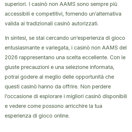
superiori. I casinò non AAMS sono sempre più
accessibili e competitivi, fornendo un’alternativa
valida ai tradizionali casinò autorizzati.
In sintesi, se stai cercando un’esperienza di gioco
entusiasmante e variegata, i casinò non AAMS del
2026 rappresentano una scelta eccellente. Con le
giuste precauzioni e una selezione informata,
potrai godere al meglio delle opportunità che
questi casinò hanno da offrire. Non perdere
l’occasione di esplorare i migliori casinò disponibili
e vedere come possono arricchire la tua
esperienza di gioco online.