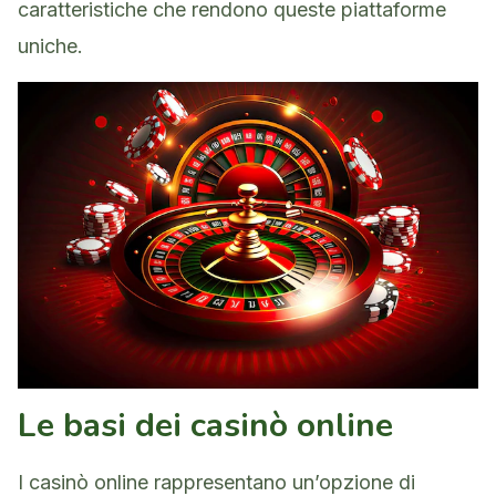
caratteristiche che rendono queste piattaforme
uniche.
Le basi dei casinò online
I casinò online rappresentano un’opzione di