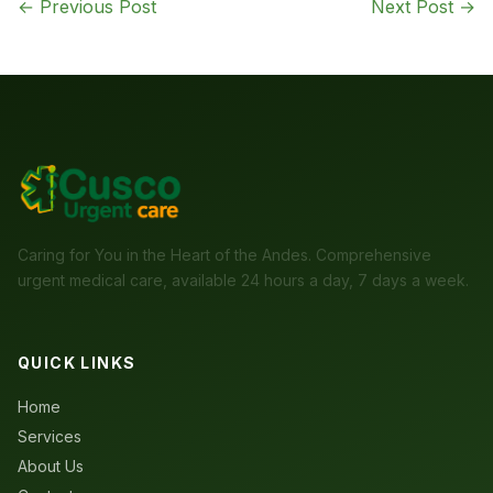
← Previous Post
Next Post →
Caring for You in the Heart of the Andes. Comprehensive
urgent medical care, available 24 hours a day, 7 days a week.
QUICK LINKS
Home
Services
About Us