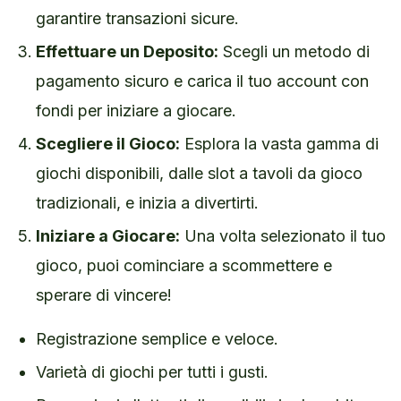
garantire transazioni sicure.
Effettuare un Deposito:
Scegli un metodo di
pagamento sicuro e carica il tuo account con
fondi per iniziare a giocare.
Scegliere il Gioco:
Esplora la vasta gamma di
giochi disponibili, dalle slot a tavoli da gioco
tradizionali, e inizia a divertirti.
Iniziare a Giocare:
Una volta selezionato il tuo
gioco, puoi cominciare a scommettere e
sperare di vincere!
Registrazione semplice e veloce.
Varietà di giochi per tutti i gusti.