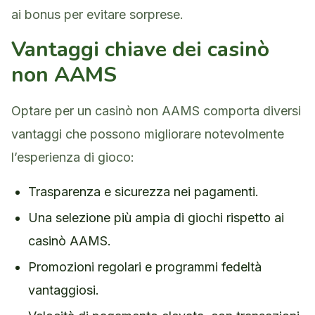
ai bonus per evitare sorprese.
Vantaggi chiave dei casinò
non AAMS
Optare per un casinò non AAMS comporta diversi
vantaggi che possono migliorare notevolmente
l’esperienza di gioco:
Trasparenza e sicurezza nei pagamenti.
Una selezione più ampia di giochi rispetto ai
casinò AAMS.
Promozioni regolari e programmi fedeltà
vantaggiosi.