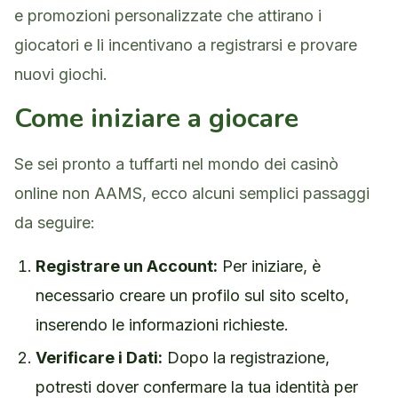
e promozioni personalizzate che attirano i
giocatori e li incentivano a registrarsi e provare
nuovi giochi.
Come iniziare a giocare
Se sei pronto a tuffarti nel mondo dei casinò
online non AAMS, ecco alcuni semplici passaggi
da seguire:
Registrare un Account:
Per iniziare, è
necessario creare un profilo sul sito scelto,
inserendo le informazioni richieste.
Verificare i Dati:
Dopo la registrazione,
potresti dover confermare la tua identità per