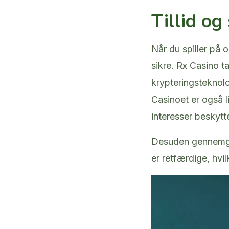
Tillid og
Når du spiller på o
sikre. Rx Casino t
krypteringsteknolo
Casinoet er også lic
interesser beskytte
Desuden gennemgår
er retfærdige, hvil