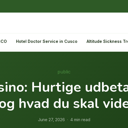
SCO
Hotel Doctor Service in Cusco
Altitude Sickness T
public
sino: Hurtige udbeta
og hvad du skal vid
June 27, 2026 · 4 min read