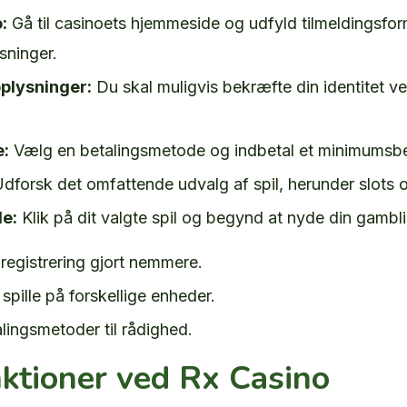
:
Gå til casinoets hjemmeside og udfyld tilmeldingsfo
sninger.
oplysninger:
Du skal muligvis bekræfte din identitet v
e:
Vælg en betalingsmetode og indbetal et minimumsb
dforsk det omfattende udvalg af spil, herunder slots og
le:
Klik på dit valgte spil og begynd at nyde din gambl
 registrering gjort nemmere.
spille på forskellige enheder.
We will attend to you as soon as possible.
alingsmetoder til rådighed.
ktioner ved Rx Casino
Your WhatsApp Number
*