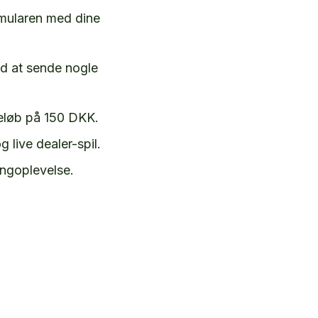
rmularen med dine
ed at sende nogle
eløb på 150 DKK.
 live dealer-spil.
ingoplevelse.