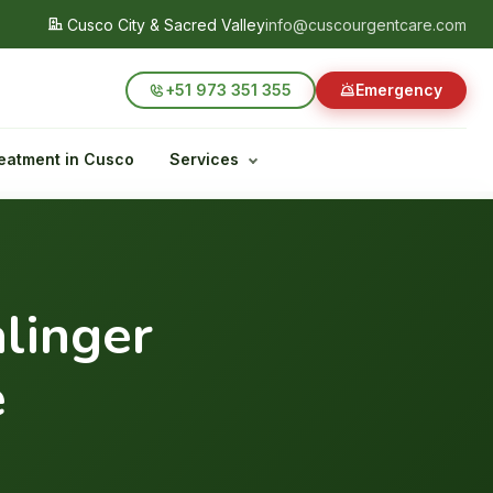
Cusco City & Sacred Valley
info@cuscourgentcare.com
+51 973 351 355
Emergency
reatment in Cusco
Services
linger
e