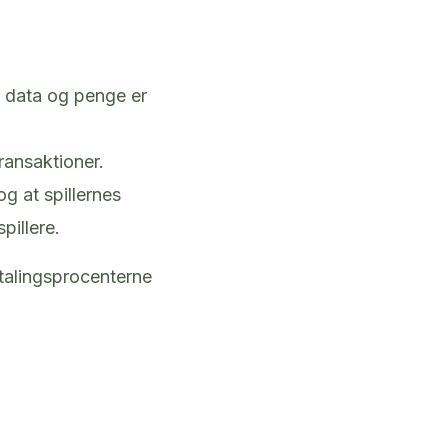
ne data og penge er
ransaktioner.
 og at spillernes
pillere.
talingsprocenterne