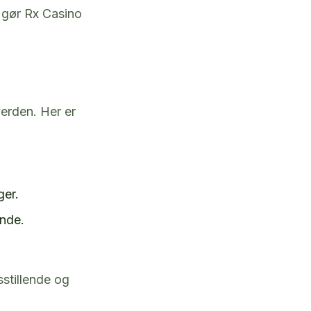
 gør Rx Casino
verden. Her er
ger.
ende.
sstillende og