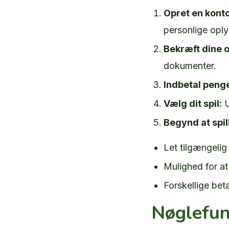
Opret en konto
personlige oply
Bekræft dine 
dokumenter.
Indbetal peng
Vælg dit spil:
U
Begynd at spil
Let tilgængelig
Mulighed for at 
Forskellige bet
Nøglefun