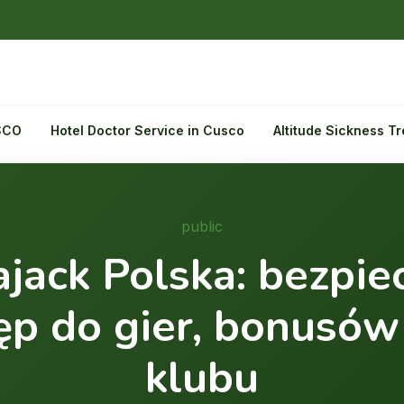
SCO
Hotel Doctor Service in Cusco
Altitude Sickness T
public
ajack Polska: bezpie
ęp do gier, bonusów 
klubu