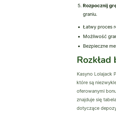
Rozpocznij grę
graniu.
Łatwy proces re
Możliwość gran
Bezpieczne met
Rozkład 
Kasyno Lolajack P
które są niezwykl
oferowanymi bonu
znajduje się tabe
dotyczące depoz