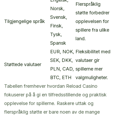
Flerspråklig
Norsk,
støtte forbedrer
Svensk,
We will attend to you as soon as possible.
Tilgjengelige språk
opplevelsen for
Finsk,
spillere fra ulike
Tysk,
land.
Spansk
Your WhatsApp Number
*
EUR, NOK,
Fleksibilitet med
+1
SEK, DKK,
valutaer gir
Message / Symptoms
*
Støttede valutaer
PLN, CAD,
spillerne mer
BTC, ETH
valgmuligheter.
Tabellen fremhever hvordan Reload Casino
fokuserer på å gi en tilfredsstillende og praktisk
Send Alert via WhatsApp
opplevelse for spillerne. Raskere uttak og
flerspråklig støtte er bare noen av de mange