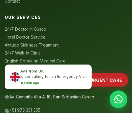
Contact
OUR SERVICES
24/7 Doctor in Cusco
Cusco Urgent Care
🏥
Hotel Doctor Service
Typically replies instantly
Altitude Sickness Treatment
24/7 Walk-In Clinic
English-Speaking Medical Care
Hotel Nursing Care
Ava
from
UK
is consulting for an Emergency Visit
URGENT CARE
1 min ago
CONTACT US
Av. Campiña Alta A-18, San Sebastian Cusco
+51 973 351 355
info@cuscourgentcare.com