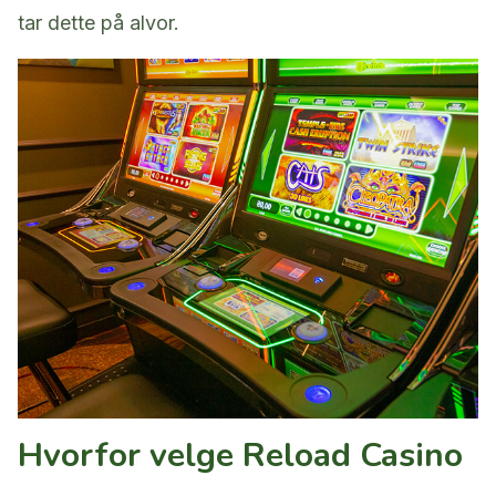
tar dette på alvor.
Hvorfor velge Reload Casino