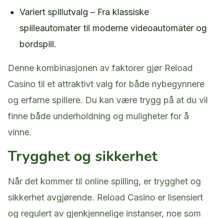
Variert spillutvalg – Fra klassiske
spilleautomater til moderne videoautomater og
bordspill.
Denne kombinasjonen av faktorer gjør Reload
Casino til et attraktivt valg for både nybegynnere
og erfarne spillere. Du kan være trygg på at du vil
finne både underholdning og muligheter for å
vinne.
Trygghet og sikkerhet
Når det kommer til online spilling, er trygghet og
sikkerhet avgjørende. Reload Casino er lisensiert
og regulert av gjenkjennelige instanser, noe som