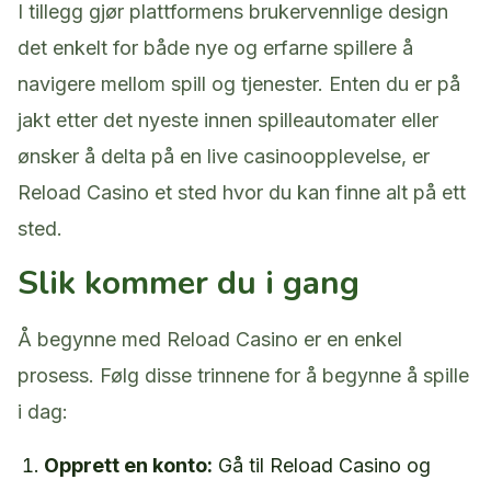
I tillegg gjør plattformens brukervennlige design
det enkelt for både nye og erfarne spillere å
navigere mellom spill og tjenester. Enten du er på
jakt etter det nyeste innen spilleautomater eller
ønsker å delta på en live casinoopplevelse, er
Reload Casino et sted hvor du kan finne alt på ett
sted.
Slik kommer du i gang
Å begynne med Reload Casino er en enkel
prosess. Følg disse trinnene for å begynne å spille
i dag:
Opprett en konto:
Gå til Reload Casino og