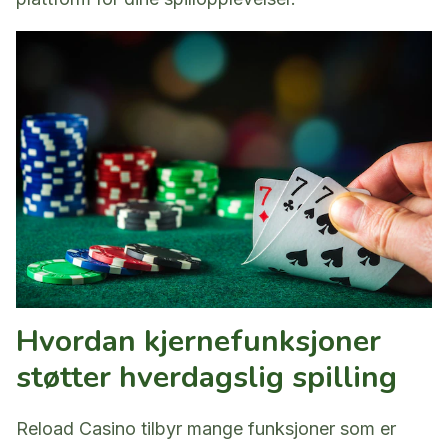
Hvordan kjernefunksjoner
støtter hverdagslig spilling
Reload Casino tilbyr mange funksjoner som er