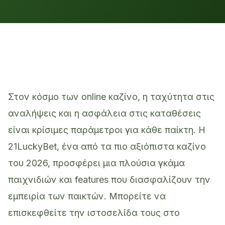
Στον κόσμο των online καζίνο, η ταχύτητα στις
αναλήψεις και η ασφάλεια στις καταθέσεις
είναι κρίσιμες παράμετροι για κάθε παίκτη. Η
21LuckyBet, ένα από τα πιο αξιόπιστα καζίνο
του 2026, προσφέρει μια πλούσια γκάμα
παιχνιδιών και features που διασφαλίζουν την
εμπειρία των παικτών. Μπορείτε να
επισκεφθείτε την ιστοσελίδα τους στο