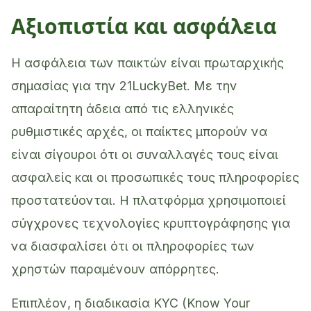
Αξιοπιστία και ασφάλεια
Η ασφάλεια των παικτών είναι πρωταρχικής
σημασίας για την 21LuckyBet. Με την
απαραίτητη άδεια από τις ελληνικές
ρυθμιστικές αρχές, οι παίκτες μπορούν να
είναι σίγουροι ότι οι συναλλαγές τους είναι
ασφαλείς και οι προσωπικές τους πληροφορίες
προστατεύονται. Η πλατφόρμα χρησιμοποιεί
σύγχρονες τεχνολογίες κρυπτογράφησης για
να διασφαλίσει ότι οι πληροφορίες των
χρηστών παραμένουν απόρρητες.
Επιπλέον, η διαδικασία KYC (Know Your