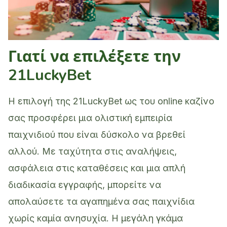
Γιατί να επιλέξετε την
21LuckyBet
Η επιλογή της 21LuckyBet ως του online καζίνο
σας προσφέρει μια ολιστική εμπειρία
παιχνιδιού που είναι δύσκολο να βρεθεί
αλλού. Με ταχύτητα στις αναλήψεις,
ασφάλεια στις καταθέσεις και μια απλή
διαδικασία εγγραφής, μπορείτε να
απολαύσετε τα αγαπημένα σας παιχνίδια
χωρίς καμία ανησυχία. Η μεγάλη γκάμα